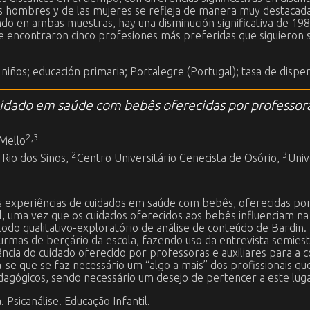
e los hombres y de las mujeres se refleja de manera muy destac
endo en ambas muestras, hay una disminución significativa de 1
Se encontraron cinco profesiones más preferidas que siguieron
niños; educación primaria; Portalegre (Portugal); tasa de disper
uidado em saúde com bebês oferecidas por professoras
2,3
Mello
2
3
 Rio dos Sinos,
Centro Universitário Cenecista de Osório,
Uni
as experiências de cuidados em saúde com bebês, oferecidas po
il, uma vez que os cuidados oferecidos aos bebês influenciam na
odo qualitativo-exploratório de análise de conteúdo de Bardin.
turmas de berçário da escola, fazendo uso da entrevista semie
ia do cuidado oferecido por professoras e auxiliares para a co
-se que se faz necessário um “algo a mais” dos profissionais q
edagógicos, sendo necessário um desejo de pertencer a este luga
. Psicanálise. Educação Infantil.