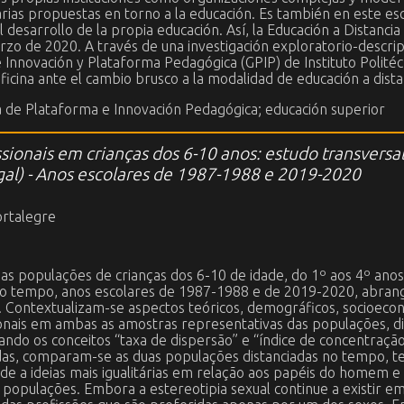
ias propuestas en torno a la educación. Es también en este esc
desarrollo de la propia educación. Así, la Educación a Distancia
o de 2020. A través de una investigación exploratorio-descript
de Innovación y Plataforma Pedagógica (GPIP) de Instituto Polité
oficina ante el cambio brusco a la modalidad de educación a dist
na de Plataforma e Innovación Pedagógica; educación superior
ssionais em crianças dos 6-10 anos: estudo transvers
gal) - Anos escolares de 1987-1988 e 2019-2020
ortalegre
uas populações de crianças dos 6-10 de idade, do 1º aos 4º anos
 no tempo, anos escolares de 1987-1988 e de 2019-2020, abran
ontextualizam-se aspectos teóricos, demográficos, socioeconóm
onais em ambas as amostras representativas das populações, di
ando os conceitos “taxa de dispersão” e “índice de concentração
idas, comparam-se as duas populações distanciadas no tempo, ten
de a ideias mais igualitárias em relação aos papéis do homem 
 populações. Embora a estereotipia sexual continue a existir 