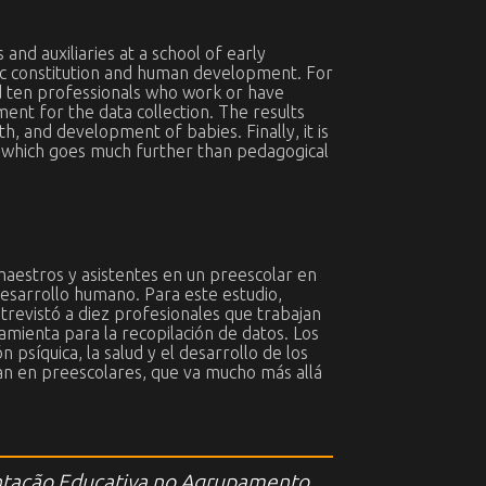
and auxiliaries at a school of early
chic constitution and human development. For
ed ten professionals who work or have
ent for the data collection. The results
h, and development of babies. Finally, it is
, which goes much further than pedagogical
maestros y asistentes en un preescolar en
 desarrollo humano. Para este estudio,
ntrevistó a diez profesionales que trabajan
amienta para la recopilación de datos. Los
 psíquica, la salud y el desarrollo de los
an en preescolares, que va mucho más allá
ientação Educativa no Agrupamento