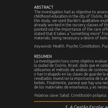
ABSTRACT
The investigation had as objective to assess
childhood education in the city of Osório, 
this study, we used Bardin's qualitative-e
already worked in the nursery classes of th
pointed out the importance of the care offer
stated that it takes a "something more" fr
materials, being necessary a desire of belon
Keywords:
Health. Psychic Constitution. Ps
RESUMEN
La investigación tuvo como objetivo evalua
la ciudad de Osório, Brasil, dado que el cui
utilizamos el método de análisis de conteni
o han trabajado en las clases de guardería 
resultados muestran la importancia de la ate
bebés. Finalmente, parece que hay una nece
de los materiales de enseñanza, y es neces
Palabras clave:
Salud. Constitución psíquica. 
5. A Gestão Escolar 