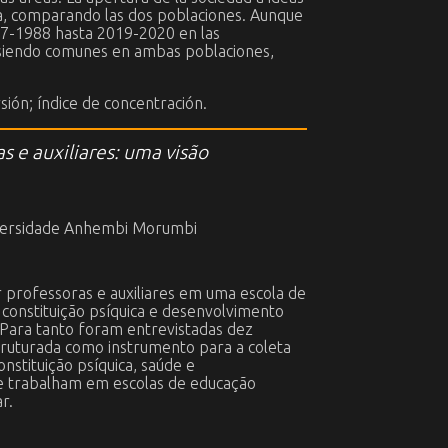
ada, comparando las dos poblaciones. Aunque
987-1988 hasta 2019-2020 en las
 siendo comunes en ambas poblaciones,
sión; índice de concentración.
 e auxiliares: uma visão
versidade Anhembi Morumbi
r professoras e auxiliares em uma escola de
 constituição psíquica e desenvolvimento
 Para tanto foram entrevistadas dez
struturada como instrumento para a coleta
nstituição psíquica, saúde e
ue trabalham em escolas de educação
r.