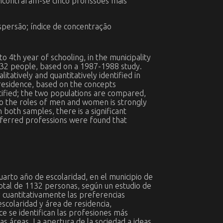
ncontraram-se cinco profissões mais
dispersão; índice de concentração
 4th year of schooling, in the municipality
132 people, based on a 1987-1988 study.
atively and quantitatively identified in
 residence, based on the concepts
ntified; the two populations are compared,
n to the roles of men and women is strongly
 both samples, there is a significant
eferred professions were found that
uarto año de escolaridad, en el municipio de
otal de 1132 personas, según un estudio de
y cuantitativamente las preferencias
scolaridad y área de residencia,
ce se identifican las profesiones más
as áreas. La apertura de la sociedad a ideas