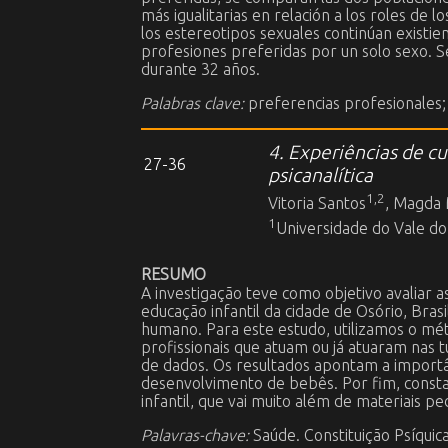
más igualitarias en relación a los roles d
los estereotipos sexuales continúan existi
profesiones preferidas por un solo sexo. 
durante 32 años.
Palabras clave:
preferencias profesionales; 
4. Experiências de c
27-36
psicanalítica
1,2
Vitoria Santos
, Magda 
1
Universidade do Vale do
RESUMO
A investigação teve como objetivo avaliar 
educação infantil da cidade de Osório, Bras
humano. Para este estudo, utilizamos o mét
profissionais que atuam ou já atuaram nas 
de dados. Os resultados apontam a importânc
desenvolvimento de bebês. Por fim, consta
infantil, que vai muito além de materiais p
Palavras-chave:
Saúde. Constituição Psíquica