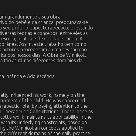
iaram grandemente a sua obra,
ivo do bebé e da criança, preocupava-se
 o seu próprio papel terapêutico, prestando
versas teorias e conceitos, entre eles as
uta, prática e flexibilidade clínica. A
emporânea. Assim, este trabalho tem como
. Os autores procederam a uma revisão não
trica dos nossos dias. A Obra de Winnicott
la tão atual nos diferentes domínios da
da Infância e Adolescência
atly influenced his work, namely on the
elopment of the child. He was concerned
rapeutic role, by paying attention to the
 Therapeutic Consultations. These, arise as
cott's work maintains its applicability in the
with its underlying constraints, based on
ing the Winnicotian concepts applied to
 the different domains of the daily practice