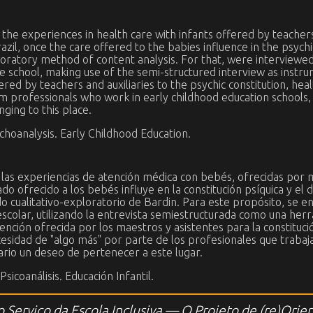
 the experiences in health care with infants offered by teachers 
Brazil, once the care offered to the babies influence in the psy
xploratory method of content analysis. For that, were interview
e school, making use of the semi-structured interview as instrum
ed by teachers and auxiliaries to the psychic constitution, healt
om professionals who work in early childhood education schools
ging to this place.
ychoanalysis. Early Childhood Education.
r las experiencias de atención médica con bebés, ofrecidas por 
dado ofrecido a los bebés influye en la constitución psíquica y el
do cualitativo-exploratorio de Bardin. Para este propósito, se e
escolar, utilizando la entrevista semiestructurada como una herr
nción ofrecida por los maestros y asistentes para la constitución
sidad de "algo más" por parte de los profesionales que trabaj
ario un deseo de pertenecer a este lugar.
Psicoanálisis. Educación Infantil.
ao Serviço da Escola Inclusiva — O Projeto de (re)Or