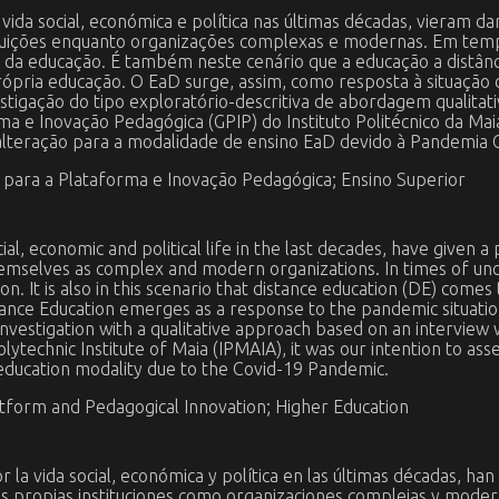
ida social, económica e política nas últimas décadas, vieram da
tituições enquanto organizações complexas e modernas. Em tem
o da educação. É também neste cenário que a educação a distân
pria educação. O EaD surge, assim, como resposta à situação 
igação do tipo exploratório-descritiva de abordagem qualitativ
 e Inovação Pedagógica (GPIP) do Instituto Politécnico da Maia (
 alteração para a modalidade de ensino EaD devido à Pandemia 
e para a Plataforma e Inovação Pedagógica; Ensino Superior
l, economic and political life in the last decades, have given a
themselves as complex and modern organizations. In times of u
n. It is also in this scenario that distance education (DE) come
tance Education emerges as a response to the pandemic situati
nvestigation with a qualitative approach based on an interview 
ytechnic Institute of Maia (IPMAIA), it was our intention to ass
education modality due to the Covid-19 Pandemic.
latform and Pedagogical Innovation; Higher Education
la vida social, económica y política en las últimas décadas, han
as propias instituciones como organizaciones complejas y mode