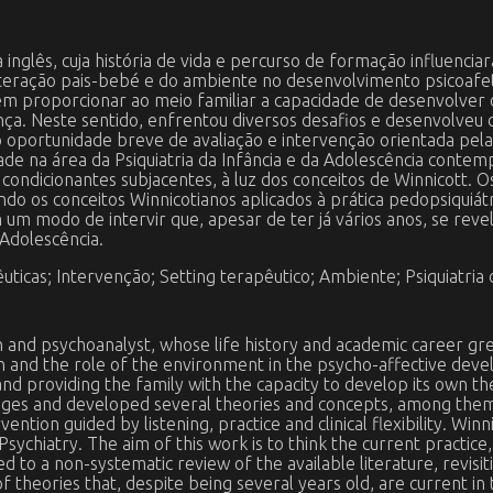
a inglês, cuja história de vida e percurso de formação influenc
eração pais-bebé e do ambiente no desenvolvimento psicoafet
 em proporcionar ao meio familiar a capacidade de desenvolver
ça. Neste sentido, enfrentou diversos desafios e desenvolveu di
portunidade breve de avaliação e intervenção orientada pela esc
ade na área da Psiquiatria da Infância e da Adolescência cont
s condicionantes subjacentes, à luz dos conceitos de Winnicott
tando os conceitos Winnicotianos aplicados à prática pedopsiquiá
 um modo de intervir que, apesar de ter já vários anos, se reve
 Adolescência.
uticas; Intervenção; Setting terapêutico; Ambiente; Psiquiatria 
n and psychoanalyst, whose life history and academic career gre
n and the role of the environment in the psycho-affective dev
d providing the family with the capacity to develop its own the
lenges and developed several theories and concepts, among them
ntion guided by listening, practice and clinical flexibility. Winni
hiatry. The aim of this work is to think the current practice, 
 to a non-systematic review of the available literature, revisit
of theories that, despite being several years old, are current in