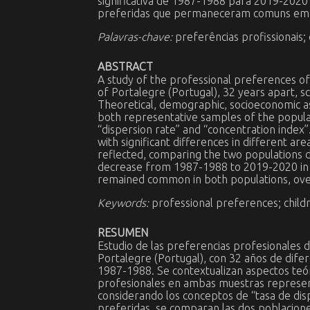
significativa de 1987-1988 para 2019-2020
preferidas que permaneceram comuns em 
Palavras-chave:
preferências profissionais; 
ABSTRACT
A study of the professional preferences of 
of Portalegre (Portugal), 32 years apart,
Theoretical, demographic, socioeconomic asp
both representative samples of the populat
“dispersion rate” and “concentration index”
with significant differences in different ar
reflected, comparing the two populations dis
decrease from 1987-1988 to 2019-2020 in p
remained common in both populations, ove
Keywords:
professional preferences; childr
RESUMEN
Estudio de las preferencias profesionales d
Portalegre (Portugal), con 32 años de dife
1987-1988. Se contextualizan aspectos teóri
profesionales en ambas muestras representa
considerando los conceptos de “tasa de dispe
preferidas, se comparan las dos poblaciones 