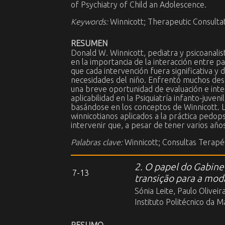
of Psychiatry of Child an Adolescence.
Keywords:
Winnicott; Therapeutic Consultat
RESUMEN
Donald W. Winnicott, pediatra y psicoanalis
en la importancia de la interacción entre p
que cada intervención fuera significativa y 
necesidades del niño. Enfrentó muchos desaf
una breve oportunidad de evaluación e interv
aplicabilidad en la Psiquiatría infanto-juve
basándose en los conceptos de Winnicott. Lo
winnicotianos aplicados a la práctica pedops
intervenir que, a pesar de tener varios años,
Palabras clave:
Winnicott; Consultas Terapéu
2. O papel do Gabine
7-13
transição para a mod
Sónia Leite, Paulo Oliveir
Instituto Politécnico da M