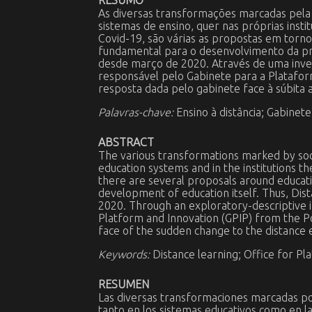
RESUMO
As diversas transformações marcadas pela v
sistemas de ensino, quer nas próprias ins
Covid-19, são várias as propostas em torn
fundamental para o desenvolvimento da pró
desde março de 2020. Através de uma invest
responsável pelo Gabinete para a Plataforma
resposta dada pelo gabinete face à súbita
Palavras-chave:
Ensino à distância; Gabinet
ABSTRACT
The various transformations marked by socia
education systems and in the institutions 
there are several proposals around educatio
development of education itself. Thus, Dis
2020. Through an exploratory-descriptive i
Platform and Innovation (GPIP) from the Pol
face of the sudden change to the distance 
Keywords:
Distance learning; Office for P
RESUMEN
Las diversas transformaciones marcadas por 
tanto en los sistemas educativos como en l