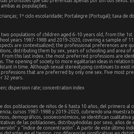
 das profissões que são preferidas apenas por um dos sexos. E
ambas as populações.
crianças; 1º ciclo escolaridade; Portalegre (Portugal); taxa de 
two populations of children aged 6-10 years old, from the 1st to
 school years 1987-1988 and 2019-2020, covering a sample of 1
ects are contextualized; the professional preferences are qualit
ions, distributing them by sex, years of schooling and area of
. From this last index, the most preferred professions are ide
eas. The opening of society to more egalitarian ideas in relatio
tant in time. Although sexual stereotyping continues to exist in
rofessions that are preferred by only one sex. Five most pr
r 32 years.
en; dispersion rate; concentration index
e dos poblaciones de niños de 6 hasta 10 años, del primero al c
rencia, cursos 1987-1988 y 2019-2020, cubriendo una muestra t
cos, demográficos, socioeconómicos, se identifican cualitativa 
tivas de las poblaciones, distribuyéndolas por sexo, años de e
rsión” y “índice de concentración”. A partir de este último índi
distantes en el tiempo, con diferencias significativas en distint