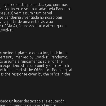
r lugar de destaque à educação, quer nos
pos de incertezas, marcadas pela Pandemia
cia (EaD) vem assumir um papel
de pandemia vivenciada no nosso país
a a partir de uma entrevista ao
IPMAIA), foi nosso intuito aferir qual a
Covid-19.
 prominent place to education, both in the
ncertainty, marked by Covid-19 Pandemic,
s to assume a fundamental role for the
on experienced in our country since March
with the head of the Office for Pedagogical
ess the response given by the office in the
 dado un lugar destacado a la educación,
rnas. En tiempos de incertidumbre,