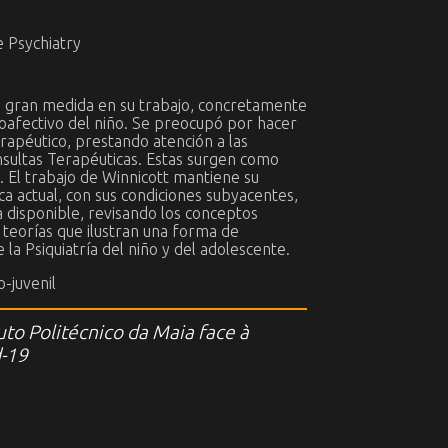
e Psychiatry
 en gran medida en su trabajo, concretamente
icoafectivo del niño. Se preocupó por hacer
erapéutico, prestando atención a las
onsultas Terapéuticas. Estas surgen como
a. El trabajo de Winnicott mantiene su
ica actual, con sus condiciones subyacentes,
a disponible, revisando los conceptos
e teorías que ilustran una forma de
 la Psiquiatría del niño y del adolescente.
o-juvenil
to Politécnico da Maia face à
d-19