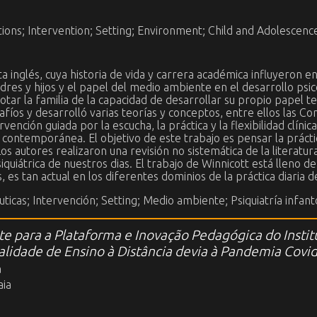
ions; Intervention; Setting; Environment; Child and Adolescenc
ta inglés, cuya historia de vida y carrera académica influyeron
adres y hijos y el papel del medio ambiente en el desarrollo ps
dotar la familia de la capacidad de desarrollar su propio papel t
íos y desarrolló varias teorías y conceptos, entre ellos las C
ención guiada por la escucha, la práctica y la flexibilidad clínic
nil contemporánea. El objetivo de este trabajo es pensar la práct
s autores realizaron una revisión no sistemática de la literatur
iquiátrica de nuestros dias. El trabajo de Winnicott está lleno d
 es tan actual en los diferentes dominios de la práctica diaria de
ticas; Intervención; Setting; Medio ambiente; Psiquiatría infant
te para a Plataforma e Inovação Pedagógica do Institu
alidade de Ensino à Distância devia à Pandemia Covi
a
aia