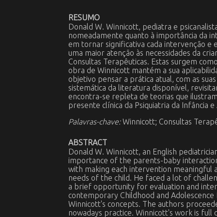
RESUMO
Donald W. Winnicott, pediatra e psicanalist
nomeadamente quanto à importância da int
em tornar significativa cada intervenção e
uma maior atenção às necessidades da crian
Consultas Terapêuticas. Estas surgem como o
obra de Winnicott mantém a sua aplicabilid
objetivo pensar a prática atual, com as sua
sistemática da literatura disponível, revisi
encontra-se repleta de teorias que ilustram
presente clínica da Psiquiatria da Infância e
Palavras-chave:
Winnicott; Consultas Terapê
ABSTRACT
Donald W. Winnicott, an English pediatricia
importance of the parents-baby interactio
with making each intervention meaningful an
needs of the child. He faced a lot of chal
a brief opportunity for evaluation and interve
contemporary Childhood and Adolescence Psyc
Winnicott's concepts. The authors proceeded
nowadays practice. Winnicott's work is full 