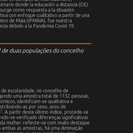
enario donde la educación a distancia (DE)
 surge como respuesta a la situación
iva con enfoque cualitativo a partir de una
cnico de Maia (IPMAIA), fue nuestra
ancia debido a la Pandemia Covid-19.
al de duas populações do concelho
 de escolaridade, no concelho de
gendo uma amostra total de 1132 pessoas,
icos, identificam-se qualitativa e
stribuindo-as por sexo, anos de
”. A partir deste último índice, procede-se
do-se verificado diferenças significativas
e da mulher reflecte-se com muito destaque
em ambas as amostras, há uma diminuição